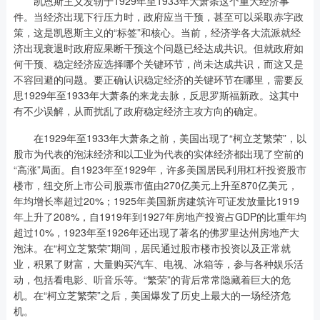
凯恩斯主义发轫于1929年至1933年大萧条这个重大经济事
件。当经济出现下行压力时，政府应当干预，甚至可以采取赤字政
策，这是凯恩斯主义的“标签”和核心。当前，经济学各大流派就经
济出现衰退时政府应果断干预这个问题已经达成共识。但就政府如
何干预、稳定经济应选择哪个关键环节，尚未达成共识，而这又是
不容回避的问题。要正确认识稳定经济的关键环节在哪里，需要反
思1929年至1933年大萧条的来龙去脉，反思罗斯福新政。这其中
有不少误解，从而扰乱了政府稳定经济主攻方向的确定。
在1929年至1933年大萧条之前，美国出现了“柯立芝繁荣”，以
股市为代表的泡沫经济和以工业为代表的实体经济都出现了空前的
“高涨”局面。自1923年至1929年，许多美国居民利用杠杆投资股市
楼市，纽交所上市公司股票市值由270亿美元上升至870亿美元，
年均增长率超过20%；1925年美国新房建筑许可证发放量比1919
年上升了208%，自1919年到1927年房地产投资占GDP的比重年均
超过10%，1923年至1926年还出现了著名的佛罗里达州房地产大
泡沫。在“柯立芝繁荣”期间，居民通过股市楼市投资以及正常就
业，积累了财富，大量购买汽车、电视、冰箱等，参与各种娱乐活
动，包括看电影、听音乐等。“繁荣”的背后常常隐藏着巨大的危
机。在“柯立芝繁荣”之后，美国爆发了历史上最大的一场经济危
机。