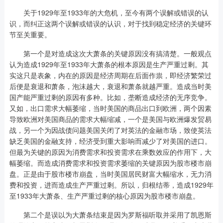
关于1929年至1933年的大危机，至今有两个误解或错误的认
识，而纠正这两个误解或错误的认识，对于找到稳定经济的关键环
节至关重要。
第一个是对造成这次大萧条的关键原因没有搞清楚。一般观点
认为造成1929年至1933年大萧条的根本原因是生产严重过剩。其
实这只是表象，内在的原因是经济周期在后面作祟，即经济繁荣过
后便是衰退和萧条，泡沫越大，衰退和萧条就越严重。造成当时美
国产能严重过剩的原因有多种。比如，垄断造成经济的无序竞争。
又如，出口需求大幅萎缩，当时美国的商品出口到欧洲，两个因素
导致欧洲对美国商品的需求大幅缩减，一个是美国与欧洲爆发贸易
战，另一个为因战债问题美国关闭了对英法的金融市场，致使英法
缺乏美国的金融支持，经济受到重大影响而减少了对美国的进口。
但最为关键的原因为消费需求和投资需求在乘数效应的作用下，大
幅萎缩。而造成消费需求和投资需求萎缩的关键原因为股市楼市崩
盘。正是由于股市楼市崩盘，当时美国居民财富大幅缩水，无力消
费和投资，进而造成生产严重过剩。所以，归根结蒂，造成1929年
至1933年大萧条、生产严重过剩的核心原因为股市楼市崩盘。
第二个是误以为大萧条结束是因为罗斯福听取并采用了凯恩斯