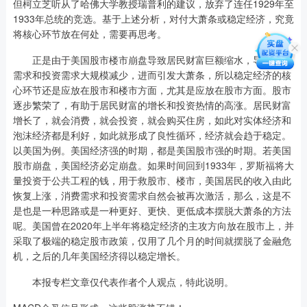
但柯立芝听从了哈佛大学教授瑞普利的建议，放弃了连任1929年至
1933年总统的竞选。基于上述分析，对付大萧条或稳定经济，究竟
将核心环节放在何处，需要再思考。
正是由于美国股市楼市崩盘导致居民财富巨额缩水，导致消费
需求和投资需求大规模减少，进而引发大萧条，所以稳定经济的核
心环节还是应放在股市和楼市方面，尤其是应放在股市方面。股市
逐步繁荣了，有助于居民财富的增长和投资热情的高涨。居民财富
增长了，就会消费，就会投资，就会购买住房，如此对实体经济和
泡沫经济都是利好，如此就形成了良性循环，经济就会趋于稳定。
以美国为例。美国经济强的时期，都是美国股市强的时期。若美国
股市崩盘，美国经济必定崩盘。如果时间回到1933年，罗斯福将大
量投资于公共工程的钱，用于救股市、楼市，美国居民的收入由此
恢复上涨，消费需求和投资需求自然会被再次激活，那么，这是不
是也是一种思路或是一种更好、更快、更低成本摆脱大萧条的方法
呢。美国曾在2020年上半年将稳定经济的主攻方向放在股市上，并
采取了极端的稳定股市政策，仅用了几个月的时间就摆脱了金融危
机，之后的几年美国经济得以稳定增长。
本报专栏文章仅代表作者个人观点，特此说明。