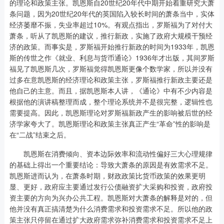
的理论和政策主张。凯恩斯自20世纪20年代中期开始着重研究大萧
条问题，因为20世纪20年代的英国陷入较长时间的萧条当中，实体
经济萎靡不振，失业率超过10%。有观点指出，罗斯福为了对付大
萧条，听从了凯恩斯的建议，推行新政，实施了政府大规模干预经
济的政策。而事实是，罗斯福开始推行新政的时间为1933年，凯恩
斯的传世之作《就业、利息与货币通论》1936年才出版，其间罗斯
福见了凯恩斯几次，罗斯福觉得凯恩斯更像个数学家，所以并没有
过多在意凯恩斯的经济理论和政策主张，罗斯福推行新政主要还是
他自己的主意。而且，据凯恩斯本人讲，《通论》中有不少内容是
根据他的演讲稿整理而成，整个理论系统并不是很完整，逻辑性也
需要提高。因此，凯恩斯理论对罗斯福新政产生的影响被后世的经
济学家夸大了。凯恩斯理论和政策主张真正产生“革命”性的影响是
在“二战”结束之后。
凯恩斯在消费倾向、资本边际效率和流动性偏好三大心理规律
的基础上得出一个重要结论：导致大萧条的原因是有效需求不足。
凯恩斯进而认为，在萧条时期，财政政策比货币政策的效果更明
显、更好，政府应主要通过发行公债融资扩大采购和投资，政府投
资主要的方向为兴办公共工程。凯恩斯对大萧条的解释是对的，但
他并没有真正搞清楚为什么消费需求和投资需求不足。所以他的政
策主张只停留在通过扩大政府需求弥补消费需求和投资需求不足上