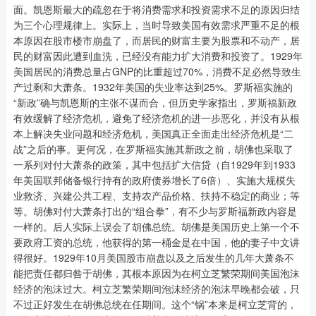
面。凯恩斯最大的疏忽在于将消费需求和投资需求不足的原因归结
为三个心理规律上。实际上，当时导致美国有效需求严重不足的根
本原因在股市楼市崩盘了，而居民的财富主要为股票和不动产，居
民的财富因此遭到血洗，已经没有能力扩大消费和投资了。1929年
美国居民的消费总量占GNP的比重超过70%，消费不足必然导致生
产过剩和大萧条。1932年美国的失业率达到25%。罗斯福实施的
“新政”确与凯恩斯的主张不谋而合，但历史学家指出，罗斯福新政
有效缓解了经济危机，避免了经济危机的进一步恶化，并没有从根
本上解决失业问题和经济危机，美国真正全面走出经济危机是“二
战”之后的事。更何况，在罗斯福实施其新政之前，胡佛也采取了
一系列对付大萧条的政策，其中包括扩大信贷（自1929年到1933
年美国联邦储备银行持有的政府债券增长了6倍）、实施大规模失
业救济、兴建公共工程、支持农产品价格、扶持不稳定的商业；等
等。胡佛对付大萧条打出的“组合拳”，有不少与罗斯福新政内容是
一样的。后人实际上误会了胡佛总统。胡佛是美国历史上第一个不
要政府工资的总统，他获得的第一桶金是在中国，他的妻子中文讲
得很好。1929年10月美国股市崩盘以及之后发生的几年大萧条不
能把责任都归咎于胡佛，其根本原因为在柯立芝繁荣期间美国泡沫
经济的泡沫过大。柯立芝繁荣期间泡沫经济的泡沫早晚都会破，只
不过正好发生在胡佛总统在任期间。这个“锅”本来是柯立芝背的，