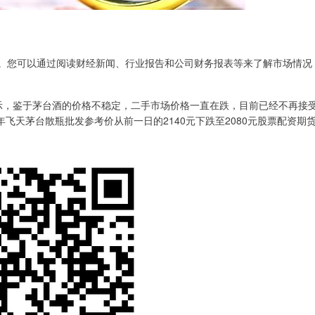
解。您可以通过阅读财经新闻、行业报告和公司财务报表等来了解市场情况
，鉴于茅台酒的价格不稳定，二手市场价格一直在跌，目前已经不再接
年飞天茅台散瓶批发参考价从前一日的2140元下跌至2080元股票配资期