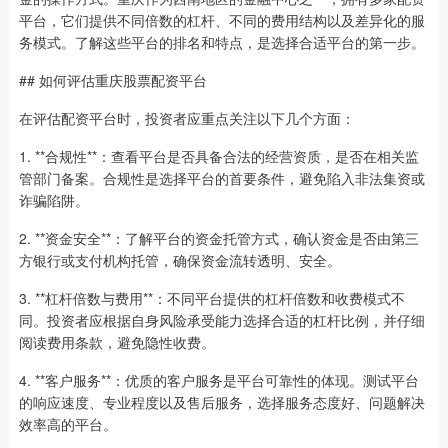
平台，它们提供不同倍数的杠杆、不同的费用结构以及差异化的服
务模式。了解这些平台的排名和特点，是选择合适平台的第一步。
## 如何评估重庆股票配资平台
在评估配资平台时，投资者应重点关注以下几个方面：
1. **合规性**：查看平台是否具备合法的经营资质，是否在相关监
管部门备案。合规性是选择平台的首要条件，避免陷入非法集资或
诈骗陷阱。
2. **资金安全**：了解平台的资金托管方式，确认资金是否由第三
方银行或支付机构托管，确保资金流转透明、安全。
3. **杠杆倍数与费用**：不同平台提供的杠杆倍数和收费模式不
同。投资者应根据自身风险承受能力选择合适的杠杆比例，并仔细
阅读费用条款，避免隐性收费。
4. **客户服务**：优质的客户服务是平台可靠性的体现。测试平台
的响应速度、专业程度以及售后服务，选择服务态度好、问题解决
效率高的平台。