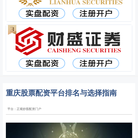
重庆股票配资平台排名与选择指南
平台：正规炒股配资门户