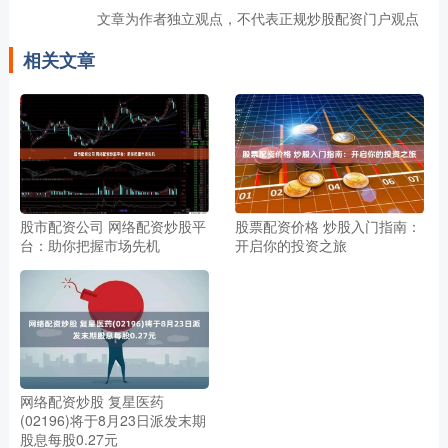
文章为作者独立观点，不代表正规炒股配资门户观点
相关文章
股市配资公司 网络配资炒股平
股票配资价格 炒股入门指南：
台：助你把握市场先机
开启你的投资之旅
网络配资炒股 复星医药
(02196)将于8月23日派发末期
股息每股0.27元