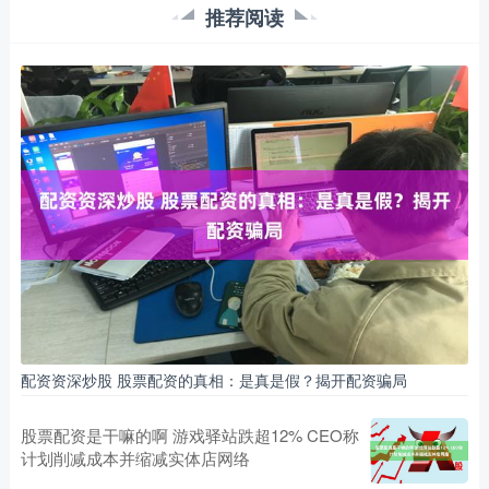
推荐阅读
配资资深炒股 股票配资的真相：是真是假？揭开配资骗局
股票配资是干嘛的啊 游戏驿站跌超12% CEO称
计划削减成本并缩减实体店网络