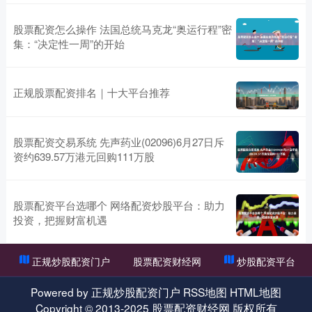
股票配资怎么操作 法国总统马克龙“奥运行程”密
集：“决定性一周”的开始
正规股票配资排名｜十大平台推荐
股票配资交易系统 先声药业(02096)6月27日斥
资约639.57万港元回购111万股
股票配资平台选哪个 网络配资炒股平台：助力
投资，把握财富机遇
正规炒股配资门户
股票配资财经网
炒股配资平台
Powered by
正规炒股配资门户
RSS地图
HTML地图
Copyright
© 2013-2025
股票配资财经网
版权所有