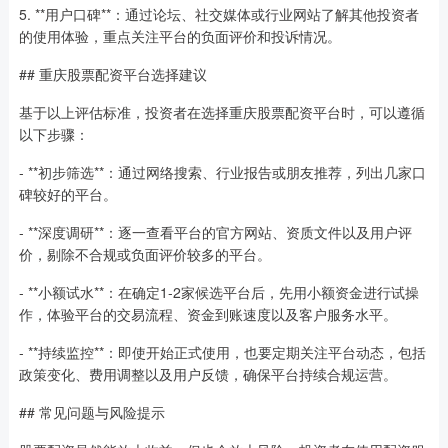
5. **用户口碑**：通过论坛、社交媒体或行业网站了解其他投资者
的使用体验，重点关注平台的负面评价和投诉情况。
## 重庆股票配资平台选择建议
基于以上评估标准，投资者在选择重庆股票配资平台时，可以遵循
以下步骤：
- **初步筛选**：通过网络搜索、行业报告或朋友推荐，列出几家口
碑较好的平台。
- **深度调研**：逐一查看平台的官方网站、资质文件以及用户评
价，剔除不合规或负面评价较多的平台。
- **小额试水**：在确定1-2家候选平台后，先用小额资金进行试操
作，体验平台的交易流程、资金到账速度以及客户服务水平。
- **持续监控**：即使开始正式使用，也要定期关注平台动态，包括
政策变化、费用调整以及用户反馈，确保平台持续合规运营。
## 常见问题与风险提示