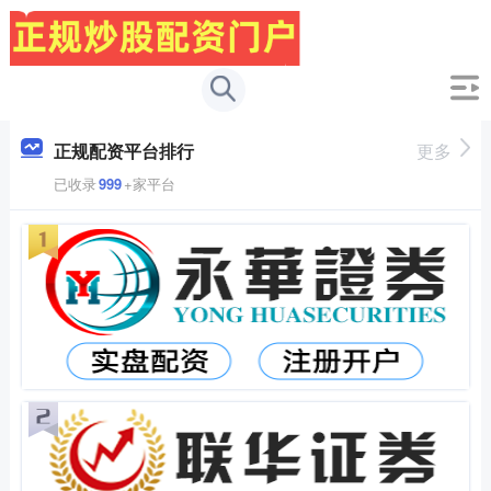
正规配资平台排行
更多
已收录
999
+家平台