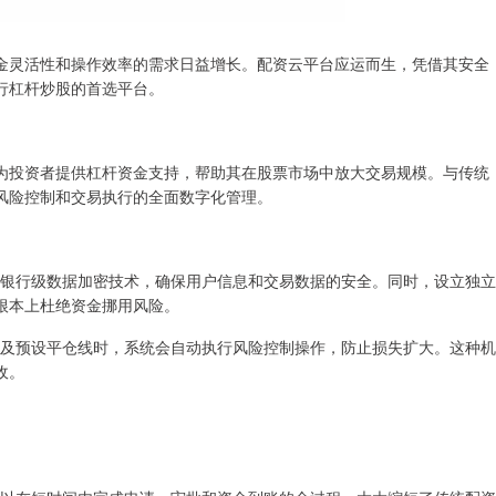
金灵活性和操作效率的需求日益增长。配资云平台应运而生，凭借其安全
行杠杆炒股的首选平台。
为投资者提供杠杆资金支持，帮助其在股票市场中放大交易规模。与传统
风险控制和交易执行的全面数字化管理。
采用银行级数据加密技术，确保用户信息和交易数据的安全。同时，设立独立
根本上杜绝资金挪用风险。
当触及预设平仓线时，系统会自动执行风险控制操作，防止损失扩大。这种机
收。