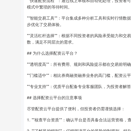
**快速配资流程**：通过线上审核和自动化处理，投资
模式中繁琐的等待时间。
**智能交易工具**：平台集成多种分析工具和实时行情
步优化了交易体验。
**灵活杠杆选择**：根据不同投资者的风险承受能力和
数，满足不同层次的需求。
## 为什么选择配资云平台？
**透明度高**：所有费用、规则和风险提示都在交易前
**门槛适中**：相比券商融资融券业务的高门槛，配资
**专业支持**：优质平台配备专业客服团队，为投资者
## 选择配资云平台的注意事项
尽管配资云平台提供了便利，但投资者仍需谨慎选择：
1. **核查平台资质**：确认平台是否具备合法运营资格
2. **了解风控细则**：仔细阅读平台的风险控制规则，