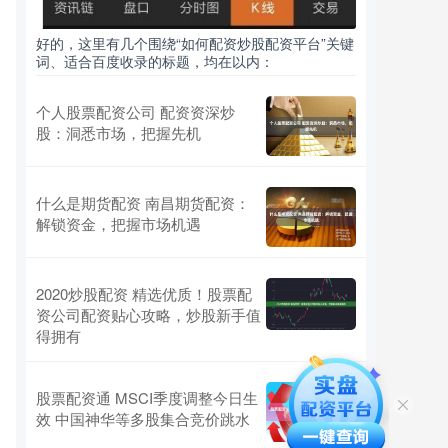
好的，这里有几个围绕“如何配资炒股配资平台”关键
词、适合百度收录的标题，均在以内：
个人股票配资公司 配资资深炒
股：洞悉市场，把握先机
什么是期货配资 南昌期货配资：
解锁资金，把握市场机遇
2020炒股配资 精选优质！股票配
资公司配资贴心攻略，炒股新手值
得拥有
股票配资通 MSCI季度调整今日生
效 中国神华等多股集合竞价跳水