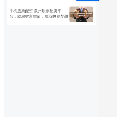
手机股票配资 泉州股票配资平
台：助您财富增值，成就投资梦想