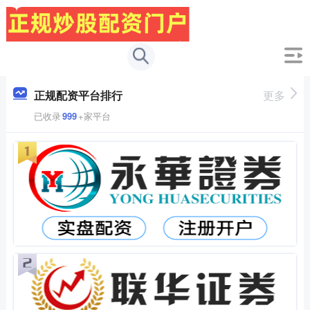
正规配资平台排行
更多
已收录
999
+家平台