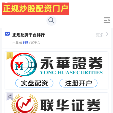
正规配资平台排行
更多
已收录
999
+家平台