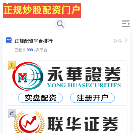
正规配资平台排行
更多
已收录
999
+家平台