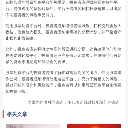
选择合适的股票配资平台至关重要。投资者应寻找信誉良好的平
台，提供透明的条款和条件。平台应提供各种杠杆率选择，以满足
不同投资者的风险承受能力。
使用股票配资平台时，投资者必须谨慎管理风险。杠杆交易会放大
收益，但也放大损失。投资者应制定明确的交易计划，并严格遵守
止损和止盈策略。
此外，投资者应选择流动性高的股票进行交易。这将确保他们能够
在需要时轻松平仓。投资者还应注意保证金要求，并确保他们有足
够的资金来满足追加保证金的要求。
股票配资平台为投资者提供了解锁财富新高度的潜力。然而股票操
作公司，投资者必须谨慎使用这些平台，并充分了解相关的风险。
通过仔细的研究和风险管理，投资者可以利用股票配资平台来增强
其投资回报。
文章为作者独立观点，不代表正规炒股配资门户观点
相关文章