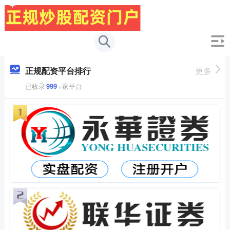
正规配资平台排行
更多
已收录
999
+家平台