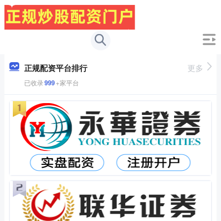
正规配资平台排行
更多
已收录
999
+家平台