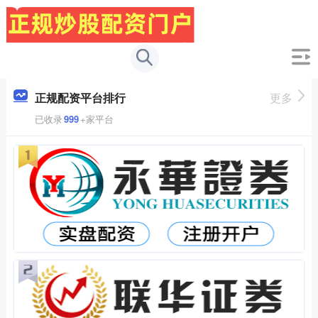
正规配资平台排行
更多
已收录
999
+家平台