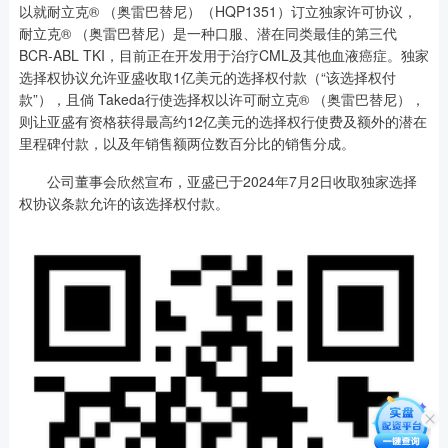
以就耐立克® （奥雷巴替尼）（HQP1351）订立独家许可协议，
耐立克® （奥雷巴替尼）是一种口服、潜在同类最佳的第三代
BCR-ABL TKI，目前正在开发用于治疗CML及其他血液癌症。独家
选择权协议允许亚盛收取1亿美元的选择权付款（“该选择权付
款”），且倘 Takeda行使选择权以许可耐立克® （奥雷巴替尼），
则让亚盛有资格获得最高约12亿美元的选择权行使费及额外的潜在
里程碑付款，以及年销售额两位数百分比的销售分成。
公司董事会欣然宣布，亚盛已于2024年7月2日收取独家选择
权协议条款允许的该选择权付款。